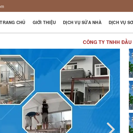
om
TRANG CHỦ
GIỚI THIỆU
DỊCH VỤ SỬA NHÀ
DỊCH VỤ S
CÔNG TY TNHH ĐẦU TƯ PHÁT