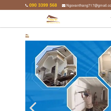
090 3399 568
Ngovanthang717@gmail.c