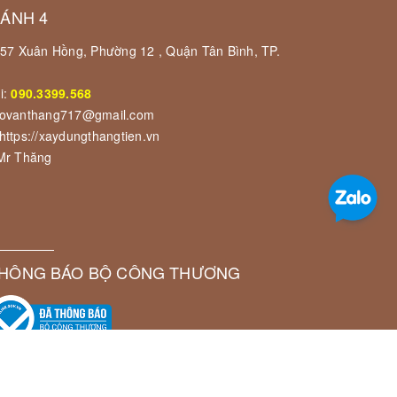
HÁNH 4
 157 Xuân Hồng, Phường 12 , Quận Tân Bình, TP.
i:
090.3399.568
govanthang717@gmail.com
https://xaydungthangtien.vn
 Mr Thăng
HÔNG BÁO BỘ CÔNG THƯƠNG