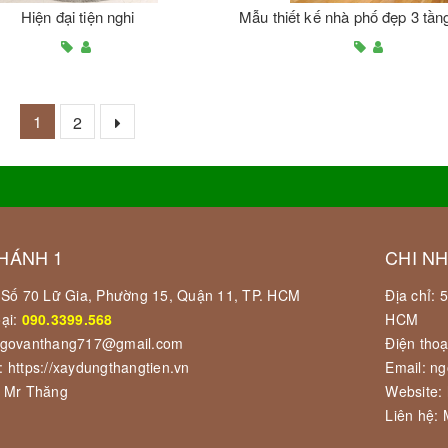
Hiện đại tiện nghi
1
2
HÁNH 1
CHI N
: Số 70 Lữ Gia, Phường 15, Quận 11, TP. HCM
Địa chỉ:
oại:
090.3399.568
HCM
ngovanthang717@gmail.com
Điện thoạ
: https://xaydungthangtien.vn
Email: n
: Mr Thăng
Website: 
Liên hệ: