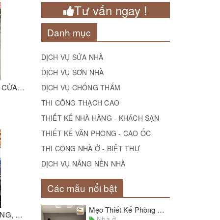
Tư vấn ngay !
Danh mục
DỊCH VỤ SỬA NHÀ
DỊCH VỤ SƠN NHÀ
DỊCH VỤ THI CÔNG LẮP ĐẶT CỬA SẮT UY TÍN SỐ 1 MIỀN NAM
DỊCH VỤ CHỐNG THẤM
THI CÔNG THẠCH CAO
THIẾT KẾ NHÀ HÀNG - KHÁCH SẠN
THIẾT KẾ VĂN PHÒNG - CAO ỐC
THI CÔNG NHÀ Ở - BIỆT THỰ
DỊCH VỤ NÂNG NỀN NHÀ
Các mẫu nổi bật
Mẹo Thiết Kế Phòng Ngủ Với Giấy Dán Tường Đẹp Chủ Nhà Cần Lưu Ý
DỊCH VỤ SỬA CHỮA NHÀ HÀNG, KHÁCH SẠN GIÁ RẺ, SỐ 1 TPHCM
Nhà ở