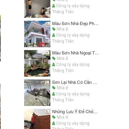
Công ty xây dựng
Thăng Tiến
Màu Sơn Nhà Đẹp Phòng Khách Hiện Đại Phù Hợp Với Nhiều Kiểu Nhà
Nhà ở
Công ty xây dựng
Thăng Tiến
Màu Sơn Nhà Ngoại Thất Đẹp Cho Tổ Ấm Thân Yêu Của Bạn
Nhà ở
Công ty xây dựng
Thăng Tiến
Sơn Lại Nhà Có Cần Sơn Lót Không? Những Lưu Ý Khi Sử dụng Sơn Lót
Nhà ở
Công ty xây dựng
Thăng Tiến
Những Lưu Ý Để Chống Thấm Hiệu Quả Khi Sửa Chữa, Cải Tạo Nhà Cửa
Nhà ở
Công ty xây dựng
Thăng Tiến