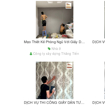
Mẹo Thiết Kế Phòng Ngủ Với Giấy Dán Tường Đẹp Chủ Nhà Cần Lưu Ý
Nhà ở
Công ty xây dựng Thăng Tiến
DỊCH VỤ THI CÔNG GIẤY DÁN TƯỜNG ĐẠT CHUẨN TẠI TPHCM