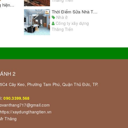
Mẫu thiết kế nhà phố đẹp 3 tầng hiện đại
Thời Điểm Sửa Nhà Thích Hợp Nhất Trong Năm
Nhà ở
Công ty xây dựng
Thăng Tiến
HÁNH 2
 55C4 Cây Keo, Phường Tam Phú, Quận Thủ Đức, TP.
i:
090.3399.568
govanthang717@gmail.com
https://xaydungthangtien.vn
 Mr Thăng