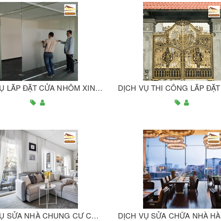
DỊCH VỤ LẮP ĐẶT CỬA NHÔM XINGFA GIÁ RẺ, CHẤT LƯỢNG ĐẠT CHUẨN
DỊCH VỤ SỬA NHÀ CHUNG CƯ CHẤT LƯỢNG, GIÁ TỐT NHẤT THỊ TRƯỜNG