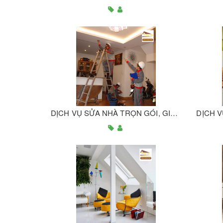
DỊCH VỤ SỬA NHÀ TRỌN GÓI, GIẢI PHÁP SỬA NHÀ UY TÍN, HOÀN HẢO