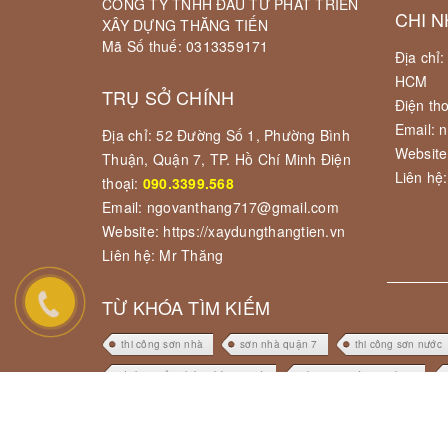
CÔNG TY TNHH ĐẦU TƯ PHÁT TRIỂN
CHI N
XÂY DỰNG THĂNG TIẾN
Mã Số thuế: 0313359171
Địa chỉ
HCM
TRỤ SỞ CHÍNH
Điện th
Email: 
Địa chỉ: 52 Đường Số 1, Phường Bình
Website
Thuận, Quận 7, TP. Hồ Chí Minh Điện
Liên hệ
thoại:
090.3399.568
Email: ngovanthang717@gmail.com
Website: https://xaydungthangtien.vn
Liên hệ: Mr Thăng
TỪ KHÓA TÌM KIẾM
thi công sơn nhà
sơn nhà quận 7
thi công sơn nước
dịch vụ sửa chữa nhà trọn gói
thợ sơn nước tại tphcm
sơn nhà chung cư
sửa nhà quận 7
dịch vụ sửa chữa 