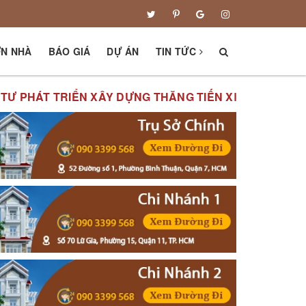
ƠN NHÀ
BÁO GIÁ
DỰ ÁN
TIN TỨC
 TRIỂN XÂY DỰNG THĂNG TIẾN XIN KÍNH CHÀO QUÝ VỊ