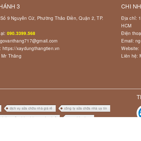
HÁNH 3
CHI N
: Số 9 Nguyễn Cừ, Phường Thảo Điền, Quận 2, TP.
Địa chỉ:
HCM
oại:
090.3399.568
Điện thoạ
ngovanthang717@gmail.com
Email: n
: https://xaydungthangtien.vn
Website: 
: Mr Thăng
Liên hệ:
T
dịch vụ sửa chữa nhà giá rẻ
công ty sửa chữa nhà uy tín
dịch vụ sửa chữa nhà trọn gói giá rẻ
sơn nhà tphcm
nhà trọn gói giá rẻ
công ty sửa chữa nhà uy tín
sửa nhà giá rẻ