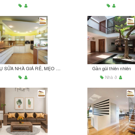
DỊCH VỤ SỬA NHÀ GIÁ RẺ, MẸO HAY SỬA NHÀ TIẾT KIỆM CHI PHÍ
Gần gũi thiên nhiên
Nhà ở