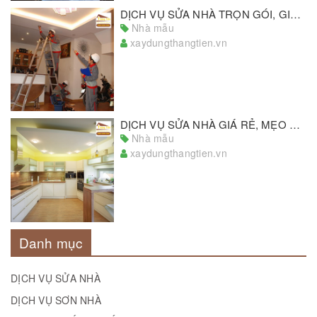
DỊCH VỤ SỬA NHÀ TRỌN GÓI, GIẢI PHÁP SỬA NHÀ UY TÍN, HOÀN HẢO
Nhà mẫu
xaydungthangtien.vn
DỊCH VỤ SỬA NHÀ GIÁ RẺ, MẸO HAY SỬA NHÀ TIẾT KIỆM CHI PHÍ
Nhà mẫu
xaydungthangtien.vn
Danh mục
DỊCH VỤ SỬA NHÀ
DỊCH VỤ SƠN NHÀ