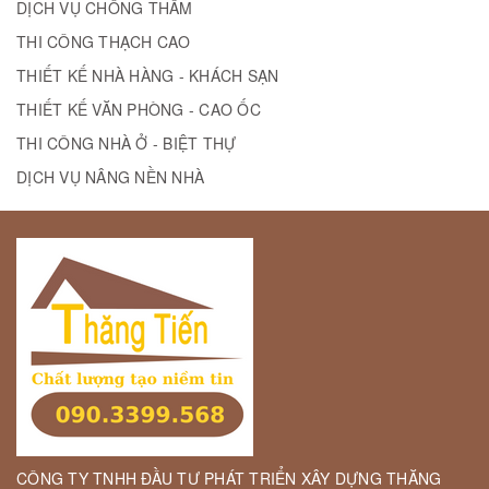
DỊCH VỤ CHỐNG THẤM
THI CÔNG THẠCH CAO
THIẾT KẾ NHÀ HÀNG - KHÁCH SẠN
THIẾT KẾ VĂN PHÒNG - CAO ỐC
THI CÔNG NHÀ Ở - BIỆT THỰ
DỊCH VỤ NÂNG NỀN NHÀ
CÔNG TY TNHH ĐẦU TƯ PHÁT TRIỂN XÂY DỰNG THĂNG