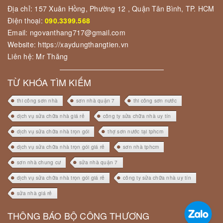
Địa chỉ: 157 Xuân Hồng, Phường 12 , Quận Tân Bình, TP. HCM
Điện thoại:
090.3399.568
Email: ngovanthang717@gmail.com
Website: https://xaydungthangtien.vn
Liên hệ: Mr Thăng
TỪ KHÓA TÌM KIẾM
thi công sơn nhà
sơn nhà quận 7
thi công sơn nước
dịch vụ sửa chữa nhà giá rẻ
công ty sửa chữa nhà uy tín
dịch vụ sửa chữa nhà trọn gói
thợ sơn nước tại tphcm
dịch vụ sửa chữa nhà trọn gói giá rẻ
sơn nhà tphcm
sơn nhà chung cư
sửa nhà quận 7
dịch vụ sửa chữa nhà trọn gói giá rẻ
công ty sửa chữa nhà uy tín
sửa nhà giá rẻ
THÔNG BÁO BỘ CÔNG THƯƠNG