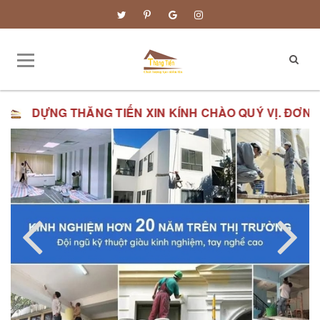
N XIN KÍNH CHÀO QUÝ VỊ.
ĐƠN GIÁ XÂY DỰNG PHẦN TH