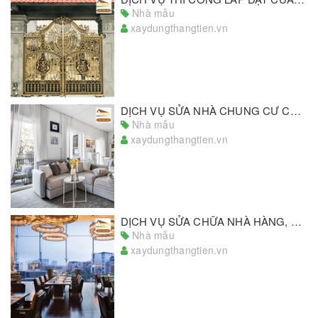
Nhà mẫu
xaydungthangtien.vn
DỊCH VỤ SỬA NHÀ CHUNG CƯ CHẤT LƯỢNG, GIÁ TỐT NHẤT THỊ TRƯỜNG
Nhà mẫu
xaydungthangtien.vn
DỊCH VỤ SỬA CHỮA NHÀ HÀNG, KHÁCH SẠN GIÁ RẺ, SỐ 1 TPHCM
Nhà mẫu
xaydungthangtien.vn