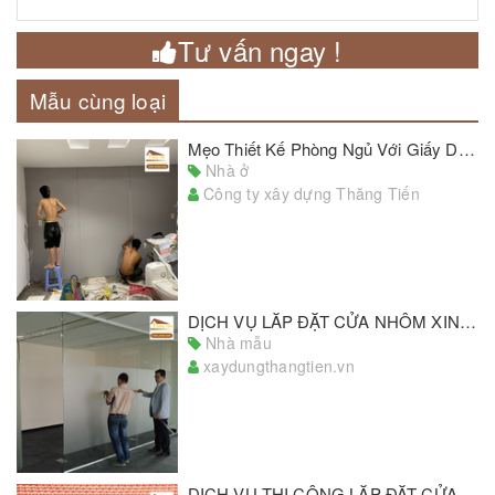
Tư vấn ngay !
Mẫu cùng loại
Mẹo Thiết Kế Phòng Ngủ Với Giấy Dán Tường Đẹp Chủ Nhà Cần Lưu Ý
Nhà ở
Công ty xây dựng Thăng Tiến
DỊCH VỤ LẮP ĐẶT CỬA NHÔM XINGFA GIÁ RẺ, CHẤT LƯỢNG ĐẠT CHUẨN
Nhà mẫu
xaydungthangtien.vn
DỊCH VỤ THI CÔNG LẮP ĐẶT CỬA SẮT UY TÍN SỐ 1 MIỀN NAM