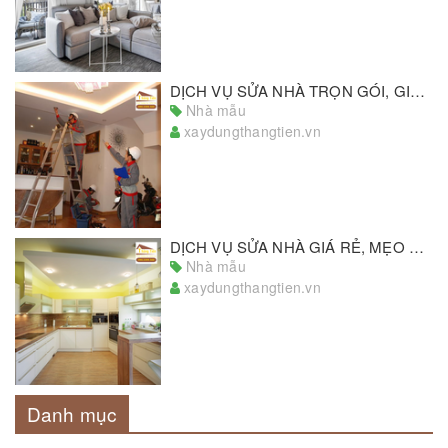
DỊCH VỤ SỬA NHÀ TRỌN GÓI, GIẢI PHÁP SỬA NHÀ UY TÍN, HOÀN HẢO
Nhà mẫu
xaydungthangtien.vn
DỊCH VỤ SỬA NHÀ GIÁ RẺ, MẸO HAY SỬA NHÀ TIẾT KIỆM CHI PHÍ
Nhà mẫu
xaydungthangtien.vn
Danh mục