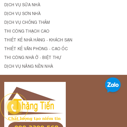
DỊCH VỤ SỬA NHÀ
DỊCH VỤ SƠN NHÀ
DỊCH VỤ CHỐNG THẤM
THI CÔNG THẠCH CAO
THIẾT KẾ NHÀ HÀNG - KHÁCH SẠN
THIẾT KẾ VĂN PHÒNG - CAO ỐC
THI CÔNG NHÀ Ở - BIỆT THỰ
DỊCH VỤ NÂNG NỀN NHÀ