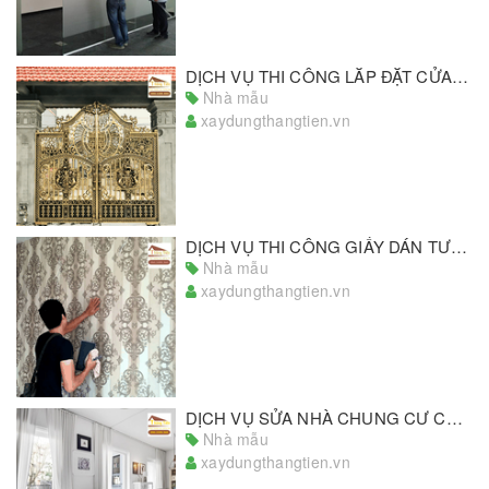
DỊCH VỤ THI CÔNG LẮP ĐẶT CỬA SẮT UY TÍN SỐ 1 MIỀN NAM
Nhà mẫu
xaydungthangtien.vn
DỊCH VỤ THI CÔNG GIẤY DÁN TƯỜNG ĐẠT CHUẨN TẠI TPHCM
Nhà mẫu
xaydungthangtien.vn
DỊCH VỤ SỬA NHÀ CHUNG CƯ CHẤT LƯỢNG, GIÁ TỐT NHẤT THỊ TRƯỜNG
Nhà mẫu
xaydungthangtien.vn