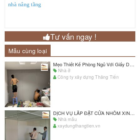
nhà nâng tầng
Tư vấn ngay !
Mẫu cùng loại
Mẹo Thiết Kế Phòng Ngủ Với Giấy Dán Tường Đẹp Chủ Nhà Cần Lưu Ý
Nhà ở
Công ty xây dựng Thăng Tiến
DỊCH VỤ LẮP ĐẶT CỬA NHÔM XINGFA GIÁ RẺ, CHẤT LƯỢNG ĐẠT CHUẨN
Nhà mẫu
xaydungthangtien.vn