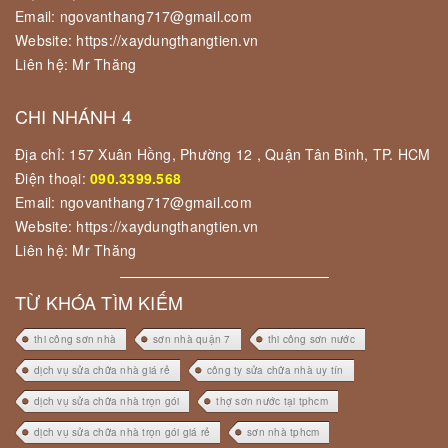
Email: ngovanthang717@gmail.com
Website: https://xaydungthangtien.vn
Liên hệ: Mr Thăng
CHI NHÁNH 4
Địa chỉ: 157 Xuân Hồng, Phường 12 , Quận Tân Bình, TP. HCM
Điện thoại:
090.3399.568
Email: ngovanthang717@gmail.com
Website: https://xaydungthangtien.vn
Liên hệ: Mr Thăng
TỪ KHÓA TÌM KIẾM
thi công sơn nhà
sơn nhà quận 7
thi công sơn nước
dịch vụ sửa chữa nhà giá rẻ
công ty sửa chữa nhà uy tín
dịch vụ sửa chữa nhà trọn gói
thợ sơn nước tại tphcm
dịch vụ sửa chữa nhà trọn gói giá rẻ
sơn nhà tphcm