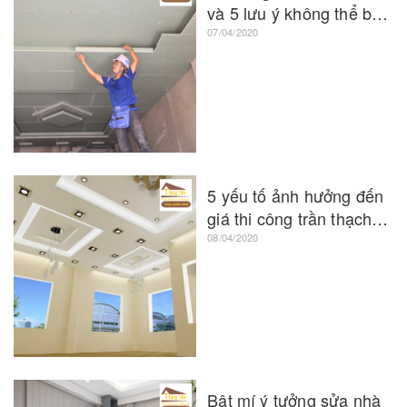
và 5 lưu ý không thể bỏ
qua
07/04/2020
5 yếu tố ảnh hưởng đến
giá thi công trần thạch
cao
08/04/2020
Bật mí ý tưởng sửa nhà