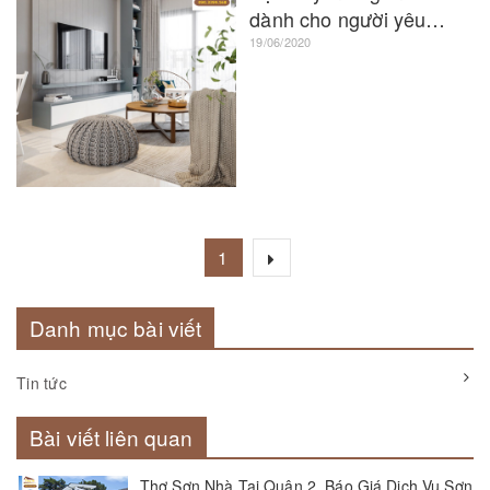
dành cho người yêu
không gian Xanh
19/06/2020
1
Danh mục bài viết
Tin tức
Bài viết liên quan
Thợ Sơn Nhà Tại Quận 2, Báo Giá Dịch Vụ Sơn