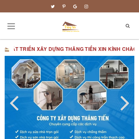
T TRIỂN XÂY DỰNG THĂNG TIẾN XIN KÍNH CHÀO QUÝ V