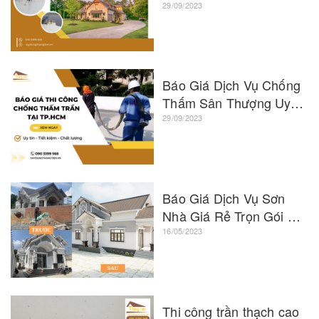
Để Tại Tp.HCM
29/09/2023
Báo Giá Dịch Vụ Chống
Thấm Sân Thượng Uy
Tín, Chuyên Nghiệp Khu
29/09/2023
Vực TP.HCM
Báo Giá Dịch Vụ Sơn
Nhà Giá Rẻ Trọn Gói Chỉ
Từ 10K/m2 - Khu Vực
16/05/2023
TP.HCM
Thi công trần thạch cao