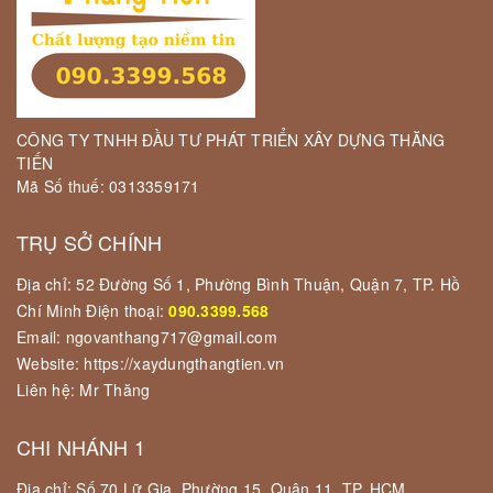
CÔNG TY TNHH ĐẦU TƯ PHÁT TRIỂN XÂY DỰNG THĂNG
TIẾN
Mã Số thuế: 0313359171
TRỤ SỞ CHÍNH
Địa chỉ: 52 Đường Số 1, Phường Bình Thuận, Quận 7, TP. Hồ
Chí Minh Điện thoại:
090.3399.568
Email: ngovanthang717@gmail.com
Website: https://xaydungthangtien.vn
Liên hệ: Mr Thăng
CHI NHÁNH 1
Địa chỉ: Số 70 Lữ Gia, Phường 15, Quận 11, TP. HCM