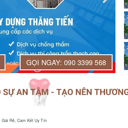
GỌI NGAY: 090 3399 568
HOẶC
 Giá Rẻ, Cam Kết Uy Tín