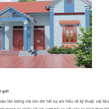
n gói
àu lên tường mà còn đòi hỏi sự am hiểu về kỹ thuật, vật liệ
ói mang lại nhiều lợi ích vượt trội so với việc tự mình thực h