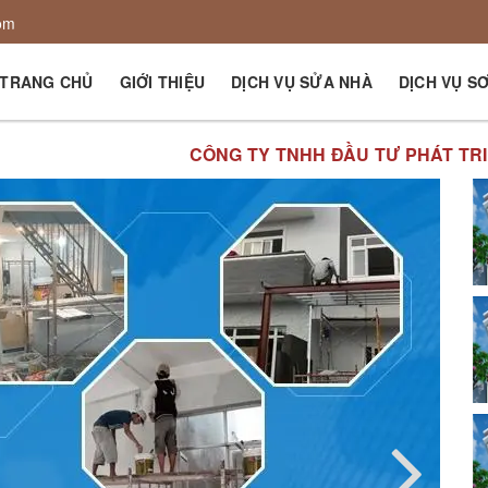
om
TRANG CHỦ
GIỚI THIỆU
DỊCH VỤ SỬA NHÀ
DỊCH VỤ S
CÔNG TY TNHH ĐẦU TƯ PHÁT TRIỂN XÂY DỰNG THĂ