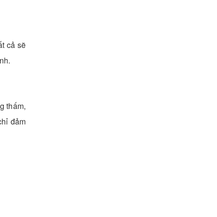
ất cả sẽ
nh.
g thấm,
chỉ đảm