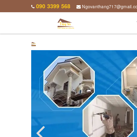
090 3399 568
Ngovanthang717@gmail.c