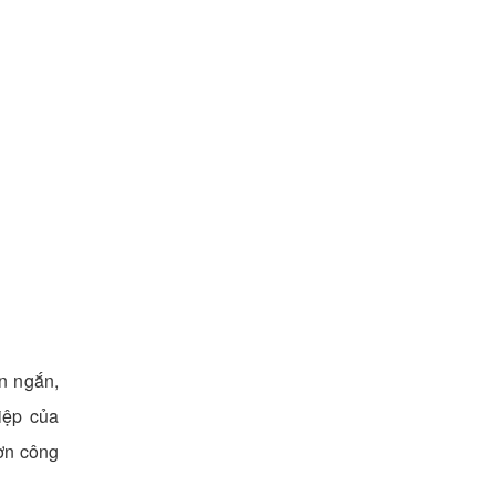
an ngắn,
iệp của
ơn công