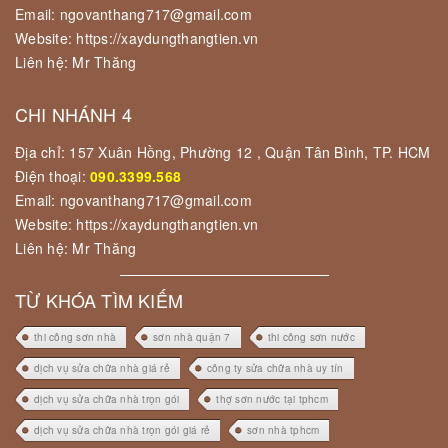
Email: ngovanthang717@gmail.com
Website: https://xaydungthangtien.vn
Liên hệ: Mr Thăng
CHI NHÁNH 4
Địa chỉ: 157 Xuân Hồng, Phường 12 , Quận Tân Bình, TP. HCM
Điện thoại:
090.3399.568
Email: ngovanthang717@gmail.com
Website: https://xaydungthangtien.vn
Liên hệ: Mr Thăng
TỪ KHÓA TÌM KIẾM
thi công sơn nhà
sơn nhà quận 7
thi công sơn nước
dịch vụ sửa chữa nhà giá rẻ
công ty sửa chữa nhà uy tín
dịch vụ sửa chữa nhà trọn gói
thợ sơn nước tại tphcm
dịch vụ sửa chữa nhà trọn gói giá rẻ
sơn nhà tphcm