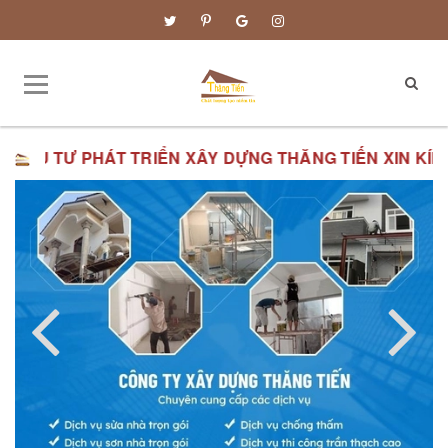
HÁT TRIỂN XÂY DỰNG THĂNG TIẾN XIN KÍNH CHÀO QU