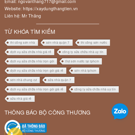
Email: ngovanthang717@gmail.com
Website: https://xaydungthangtien.vn
Liên hệ: Mr Thăng
TỪ KHÓA TÌM KIẾM
thi công sơn nhà
sơn nhà quận 7
thi công sơn nước
dịch vụ sửa chữa nhà giá rẻ
công ty sửa chữa nhà uy tín
dịch vụ sửa chữa nhà trọn gói
thợ sơn nước tại tphcm
dịch vụ sửa chữa nhà trọn gói giá rẻ
sơn nhà tphcm
sơn nhà chung cư
sửa nhà quận 7
dịch vụ sửa chữa nhà trọn gói giá rẻ
công ty sửa chữa nhà uy tín
sửa nhà giá rẻ
THÔNG BÁO BỘ CÔNG THƯƠNG