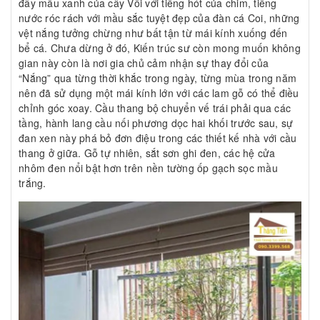
đây mầu xanh của cây Vối với tiếng hót của chim, tiếng
nước róc rách với mầu sắc tuyệt đẹp của đàn cá Coi, những
vệt nắng tưởng chừng như bất tận từ mái kính xuống đến
bể cá. Chưa dừng ở đó, Kiến trúc sư còn mong muốn không
gian này còn là nơi gia chủ cảm nhận sự thay đổi của
“Nắng” qua từng thời khắc trong ngày, từng mùa trong năm
nên đã sử dụng một mái kính lớn với các lam gỗ có thể điều
chỉnh góc xoay. Cầu thang bộ chuyển vế trái phải qua các
tầng, hành lang cầu nối phương dọc hai khối trước sau, sự
đan xen này phá bỏ đơn điệu trong các thiết kế nhà với cầu
thang ở giữa. Gỗ tự nhiên, sắt sơn ghi đen, các hệ cửa
nhôm đen nổi bật hơn trên nền tường ốp gạch sọc mầu
trắng.