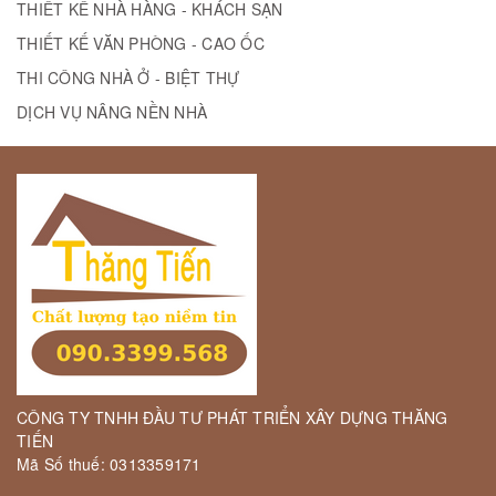
THIẾT KẾ NHÀ HÀNG - KHÁCH SẠN
THIẾT KẾ VĂN PHÒNG - CAO ỐC
THI CÔNG NHÀ Ở - BIỆT THỰ
DỊCH VỤ NÂNG NỀN NHÀ
CÔNG TY TNHH ĐẦU TƯ PHÁT TRIỂN XÂY DỰNG THĂNG
TIẾN
Mã Số thuế: 0313359171