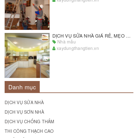
DỊCH VỤ SỬA NHÀ GIÁ RẺ, MẸO HAY SỬA NHÀ TIẾT KIỆM CHI PHÍ
Nhà mẫu
xaydungthangtien.vn
Danh mục
DỊCH VỤ SỬA NHÀ
DỊCH VỤ SƠN NHÀ
DỊCH VỤ CHỐNG THẤM
THI CÔNG THẠCH CAO