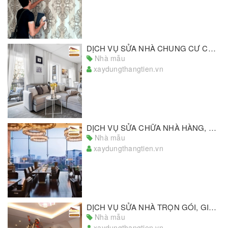
DỊCH VỤ SỬA NHÀ CHUNG CƯ CHẤT LƯỢNG, GIÁ TỐT NHẤT THỊ TRƯỜNG
Nhà mẫu
xaydungthangtien.vn
DỊCH VỤ SỬA CHỮA NHÀ HÀNG, KHÁCH SẠN GIÁ RẺ, SỐ 1 TPHCM
Nhà mẫu
xaydungthangtien.vn
DỊCH VỤ SỬA NHÀ TRỌN GÓI, GIẢI PHÁP SỬA NHÀ UY TÍN, HOÀN HẢO
Nhà mẫu
xaydungthangtien.vn