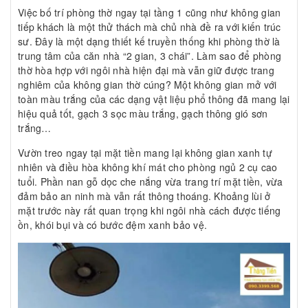
Việc bố trí phòng thờ ngay tại tầng 1 cũng như không gian
tiếp khách là một thử thách mà chủ nhà đề ra với kiến trúc
sư. Đây là một dạng thiết kế truyền thống khi phòng thờ là
trung tâm của căn nhà “2 gian, 3 chái”. Làm sao để phòng
thờ hòa hợp với ngôi nhà hiện đại mà vẫn giữ được trang
nghiêm của không gian thờ cúng? Một không gian mở với
toàn màu trắng của các dạng vật liệu phổ thông đã mang lại
hiệu quả tốt, gạch 3 sọc màu trắng, gạch thông gió sơn
trắng…
Vườn treo ngay tại mặt tiền mang lại không gian xanh tự
nhiên và điều hòa không khí mát cho phòng ngủ 2 cụ cao
tuổi. Phần nan gỗ dọc che nắng vừa trang trí mặt tiền, vừa
đảm bảo an ninh mà vẫn rất thông thoáng. Khoảng lùi ở
mặt trước này rất quan trọng khi ngôi nhà cách được tiếng
ồn, khói bụi và có bước đệm xanh bảo vệ.