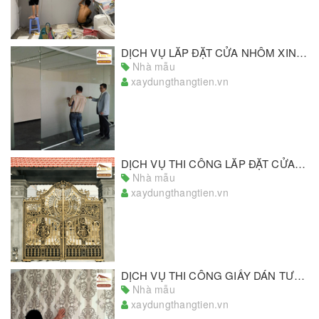
DỊCH VỤ LẮP ĐẶT CỬA NHÔM XINGFA GIÁ RẺ, CHẤT LƯỢNG ĐẠT CHUẨN
Nhà mẫu
xaydungthangtien.vn
DỊCH VỤ THI CÔNG LẮP ĐẶT CỬA SẮT UY TÍN SỐ 1 MIỀN NAM
Nhà mẫu
xaydungthangtien.vn
DỊCH VỤ THI CÔNG GIẤY DÁN TƯỜNG ĐẠT CHUẨN TẠI TPHCM
Nhà mẫu
xaydungthangtien.vn