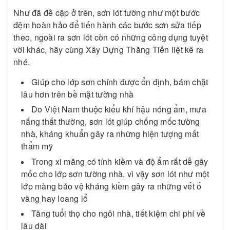
Như đã đề cập ở trên, sơn lót tường như một bước
đệm hoàn hảo để tiến hành các bước sơn sửa tiếp
theo, ngoài ra sơn lót còn có những công dụng tuyệt
vời khác, hãy cùng Xây Dựng Thăng Tiến liệt kê ra
nhé.
Giúp cho lớp sơn chính được ổn định, bám chặt
lâu hơn trên bề mặt tường nhà
Do Việt Nam thuộc kiểu khí hậu nóng ẩm, mưa
nắng thất thường, sơn lót giúp chống mốc tường
nhà, kháng khuẩn gây ra những hiện tượng mất
thẩm mỹ
Trong xi măng có tính kiềm và độ ẩm rất dễ gây
mốc cho lớp sơn tường nhà, vì vậy sơn lót như một
lớp màng bảo vệ kháng kiềm gây ra những vết ố
vàng hay loang lổ
Tăng tuổi thọ cho ngôi nhà, tiết kiệm chi phí về
lâu dài