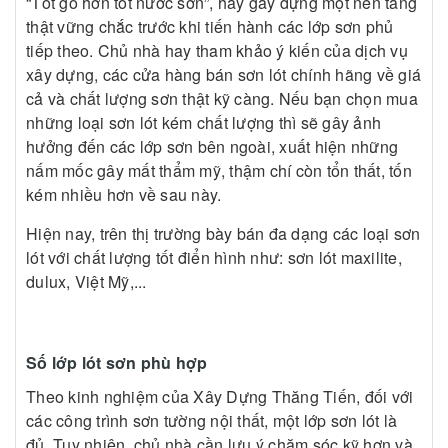
“Tốt gỗ hơn tốt nước sơn”, hãy gây dựng một nền tảng
thật vững chắc trước khi tiến hành các lớp sơn phủ
tiếp theo. Chủ nhà hay tham khảo ý kiến của dịch vụ
xây dựng, các cửa hàng bán sơn lót chính hãng về giá
cả và chất lượng sơn thật kỹ càng. Nếu bạn chọn mua
những loại sơn lót kém chất lượng thì sẽ gây ảnh
hưởng đến các lớp sơn bên ngoài, xuất hiện những
nấm mốc gây mất thẩm mỹ, thậm chí còn tổn thất, tốn
kém nhiều hơn về sau này.
Hiện nay, trên thị trường bày bán đa dạng các loại sơn
lót với chất lượng tốt điển hình như: sơn lót maxilite,
dulux, Việt Mỹ,...
Số lớp lót sơn phù hợp
Theo kinh nghiệm của Xây Dựng Thăng Tiến, đối với
các công trình sơn tường nội thất, một lớp sơn lót là
đủ. Tuy nhiên, chủ nhà cần lưu ý chăm sóc kỹ hơn và