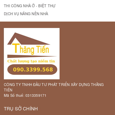
THI CÔNG NHÀ Ở - BIỆT THỰ
DỊCH VỤ NÂNG NỀN NHÀ
CÔNG TY TNHH ĐẦU TƯ PHÁT TRIỂN XÂY DỰNG THĂNG
TIẾN
Mã Số thuế: 0313359171
TRỤ SỞ CHÍNH