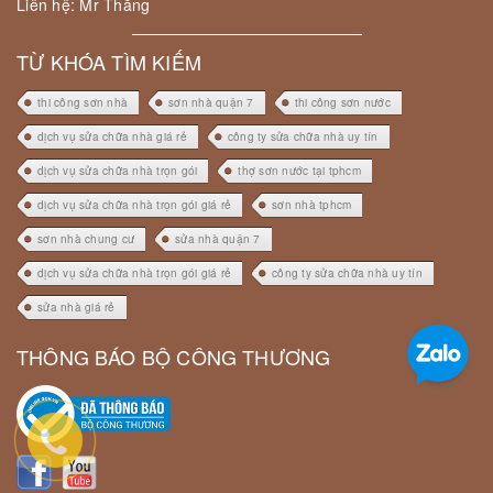
Liên hệ: Mr Thăng
TỪ KHÓA TÌM KIẾM
thi công sơn nhà
sơn nhà quận 7
thi công sơn nước
dịch vụ sửa chữa nhà giá rẻ
công ty sửa chữa nhà uy tín
dịch vụ sửa chữa nhà trọn gói
thợ sơn nước tại tphcm
dịch vụ sửa chữa nhà trọn gói giá rẻ
sơn nhà tphcm
sơn nhà chung cư
sửa nhà quận 7
dịch vụ sửa chữa nhà trọn gói giá rẻ
công ty sửa chữa nhà uy tín
sửa nhà giá rẻ
THÔNG BÁO BỘ CÔNG THƯƠNG