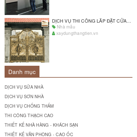
DỊCH VỤ THI CÔNG LẮP ĐẶT CỬA SẮT UY TÍN SỐ 1 MIỀN NAM
Nhà mẫu
xaydungthangtien.vn
Danh mục
DỊCH VỤ SỬA NHÀ
DỊCH VỤ SƠN NHÀ
DỊCH VỤ CHỐNG THẤM
THI CÔNG THẠCH CAO
THIẾT KẾ NHÀ HÀNG - KHÁCH SẠN
THIẾT KẾ VĂN PHÒNG - CAO ỐC