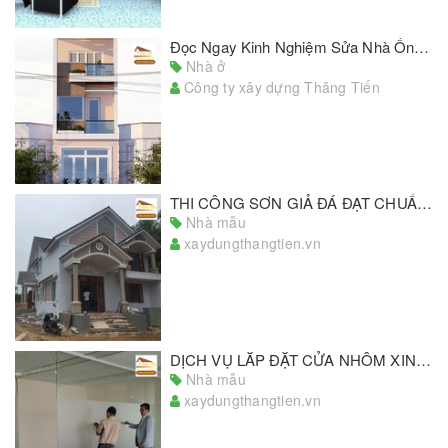
Đọc Ngay Kinh Nghiệm Sửa Nhà Ống Nhanh Chóng - Tiết Kiệm
Nhà ở
Công ty xây dựng Thăng Tiến
THI CÔNG SƠN GIẢ ĐÁ ĐẠT CHUẨN, CHẤT LƯỢNG HÀNG ĐẦU TPHCM
Nhà mẫu
xaydungthangtien.vn
DỊCH VỤ LẮP ĐẶT CỬA NHÔM XINGFA GIÁ RẺ, CHẤT LƯỢNG ĐẠT CHUẨN
Nhà mẫu
xaydungthangtien.vn