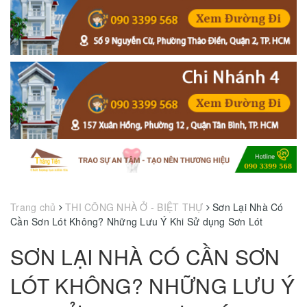
Trang chủ
THI CÔNG NHÀ Ở - BIỆT THỰ
Sơn Lại Nhà Có
Cần Sơn Lót Không? Những Lưu Ý Khi Sử dụng Sơn Lót
SƠN LẠI NHÀ CÓ CẦN SƠN
LÓT KHÔNG? NHỮNG LƯU Ý