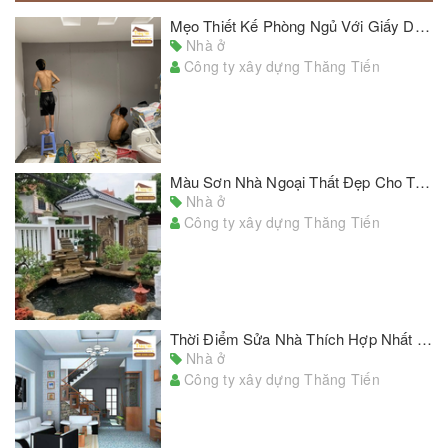
Mẹo Thiết Kế Phòng Ngủ Với Giấy Dán Tường Đẹp Chủ Nhà Cần Lưu Ý
Nhà ở
Công ty xây dựng Thăng Tiến
Màu Sơn Nhà Ngoại Thất Đẹp Cho Tổ Ấm Thân Yêu Của Bạn
Nhà ở
Công ty xây dựng Thăng Tiến
Thời Điểm Sửa Nhà Thích Hợp Nhất Trong Năm
Nhà ở
Công ty xây dựng Thăng Tiến