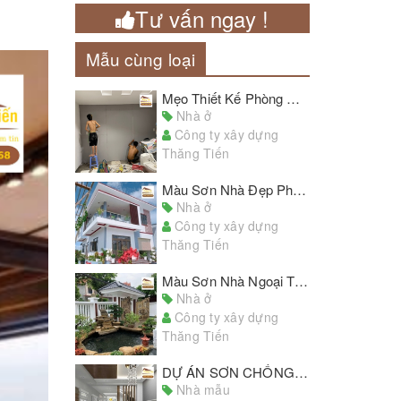
Tư vấn ngay !
Mẫu cùng loại
Mẹo Thiết Kế Phòng Ngủ Với Giấy Dán Tường Đẹp Chủ Nhà Cần Lưu Ý
Nhà ở
Công ty xây dựng
Thăng Tiến
Màu Sơn Nhà Đẹp Phòng Khách Hiện Đại Phù Hợp Với Nhiều Kiểu Nhà
Nhà ở
Công ty xây dựng
Thăng Tiến
Màu Sơn Nhà Ngoại Thất Đẹp Cho Tổ Ấm Thân Yêu Của Bạn
Nhà ở
Công ty xây dựng
Thăng Tiến
DỰ ÁN SƠN CHỐNG THẤM NGOÀI TRỜI THỰC TẾ 2020, ĐÁNH GIÁ CÔNG KHAI TỪ KHÁCH HÀNG
Nhà mẫu