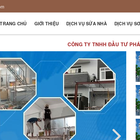
om
TRANG CHỦ
GIỚI THIỆU
DỊCH VỤ SỬA NHÀ
DỊCH VỤ S
CÔNG TY TNHH ĐẦU TƯ PHÁT TRIỂN XÂY DỰNG TH