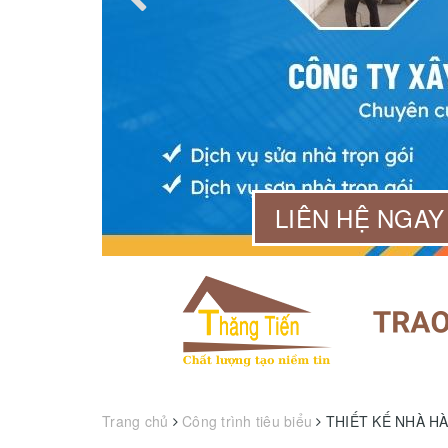
99 568
LIÊN HỆ NGAY
Trang chủ
Công trình tiêu biểu
THIẾT KẾ NHÀ 