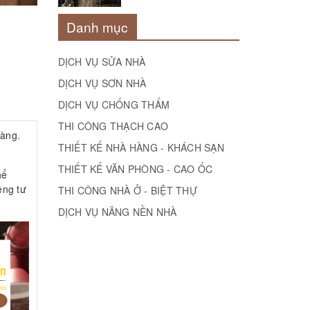
Danh mục
DỊCH VỤ SỬA NHÀ
DỊCH VỤ SƠN NHÀ
DỊCH VỤ CHỐNG THẤM
THI CÔNG THẠCH CAO
hàng.
THIẾT KẾ NHÀ HÀNG - KHÁCH SẠN
THIẾT KẾ VĂN PHÒNG - CAO ỐC
hể
êng tư
THI CÔNG NHÀ Ở - BIỆT THỰ
DỊCH VỤ NÂNG NỀN NHÀ