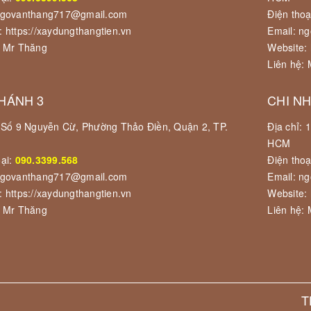
ngovanthang717@gmail.com
Điện thoạ
: https://xaydungthangtien.vn
Email: n
: Mr Thăng
Website: 
Liên hệ:
HÁNH 3
CHI N
: Số 9 Nguyễn Cừ, Phường Thảo Điền, Quận 2, TP.
Địa chỉ:
HCM
oại:
090.3399.568
Điện thoạ
ngovanthang717@gmail.com
Email: n
: https://xaydungthangtien.vn
Website: 
: Mr Thăng
Liên hệ:
T