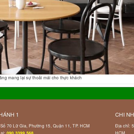
ãng mang lại sự thoải mái cho thực khách
HÁNH 1
CHI N
: Số 70 Lữ Gia, Phường 15, Quận 11, TP. HCM
Địa chỉ:
oại:
090.3399.568
HCM