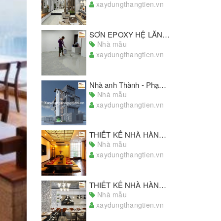
xaydungthangtien.vn
SƠN EPOXY HỆ LĂN CAO CẤP KeraSEAL ADO121
Nhà mẫu
xaydungthangtien.vn
Nhà anh Thành - Phạm Hữu Lầu, Quận 7
Nhà mẫu
xaydungthangtien.vn
THIẾT KẾ NHÀ HÀNG NHẬT BẢN
Nhà mẫu
xaydungthangtien.vn
THIẾT KẾ NHÀ HÀNG CHÂU ÂU
Nhà mẫu
xaydungthangtien.vn