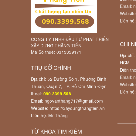
Email: 
Website
Liên hệ
CÔNG TY TNHH ĐẦU TƯ PHÁT TRIỂN
CHI N
XÂY DỰNG THĂNG TIẾN
Mã Số thuế: 0313359171
Địa chỉ
HCM
TRỤ SỞ CHÍNH
Điện th
Email: 
Địa chỉ: 52 Đường Số 1, Phường Bình
Website
Thuận, Quận 7, TP. Hồ Chí Minh Điện
Liên hệ
thoại:
090.3399.568
Email: ngovanthang717@gmail.com
Website: https://xaydungthangtien.vn
Liên hệ: Mr Thăng
TỪ KHÓA TÌM KIẾM