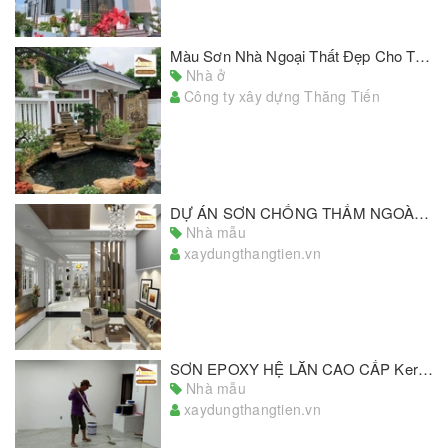
Màu Sơn Nhà Ngoại Thất Đẹp Cho Tổ Ấm Thân Yêu Của Bạn
Nhà ở
Công ty xây dựng Thăng Tiến
DỰ ÁN SƠN CHỐNG THẤM NGOÀI TRỜI THỰC TẾ 2020, ĐÁNH GIÁ CÔNG KHAI TỪ KHÁCH HÀNG
Nhà mẫu
xaydungthangtien.vn
SƠN EPOXY HỆ LĂN CAO CẤP KeraSEAL ADO121
Nhà mẫu
xaydungthangtien.vn