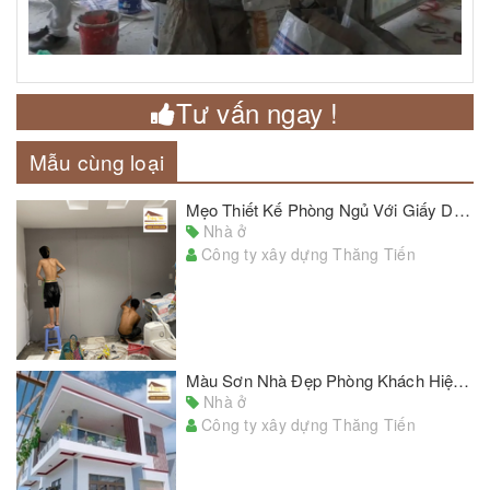
Tư vấn ngay !
Mẫu cùng loại
Mẹo Thiết Kế Phòng Ngủ Với Giấy Dán Tường Đẹp Chủ Nhà Cần Lưu Ý
Nhà ở
Công ty xây dựng Thăng Tiến
Màu Sơn Nhà Đẹp Phòng Khách Hiện Đại Phù Hợp Với Nhiều Kiểu Nhà
Nhà ở
Công ty xây dựng Thăng Tiến