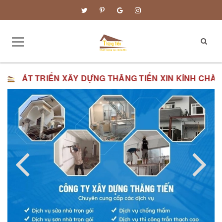
TRIỂN XÂY DỰNG THĂNG TIẾN XIN KÍNH CHÀO QUÝ VỊ.