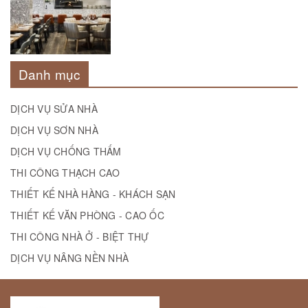
Danh mục
DỊCH VỤ SỬA NHÀ
DỊCH VỤ SƠN NHÀ
DỊCH VỤ CHỐNG THẤM
THI CÔNG THẠCH CAO
THIẾT KẾ NHÀ HÀNG - KHÁCH SẠN
THIẾT KẾ VĂN PHÒNG - CAO ỐC
THI CÔNG NHÀ Ở - BIỆT THỰ
DỊCH VỤ NÂNG NỀN NHÀ