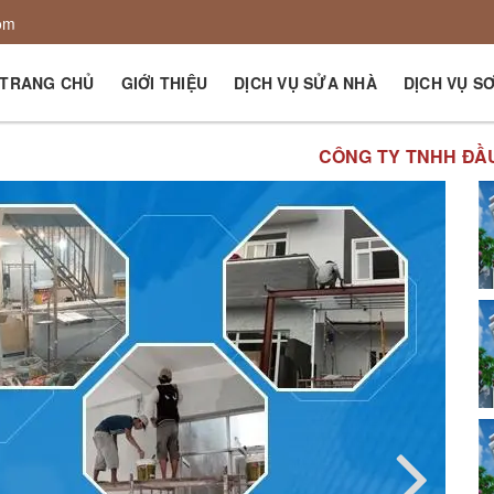
om
TRANG CHỦ
GIỚI THIỆU
DỊCH VỤ SỬA NHÀ
DỊCH VỤ S
CÔNG TY TNHH ĐẦU TƯ PHÁT TRIỂN XÂ