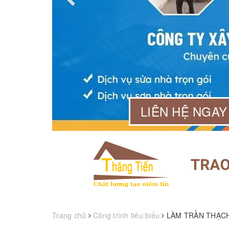
99 568
LIÊN HỆ NGAY
Trang chủ
Công trình tiêu biểu
LÀM TRẦN THẠCH