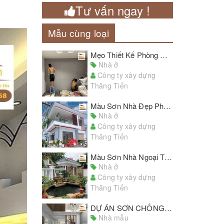
Tư vấn ngay !
Mẫu cùng loại
Mẹo Thiết Kế Phòng Ngủ Với Giấy Dán Tường Đẹp Chủ Nhà Cần Lưu Ý
Nhà ở
Công ty xây dựng
Thăng Tiến
Màu Sơn Nhà Đẹp Phòng Khách Hiện Đại Phù Hợp Với Nhiều Kiểu Nhà
Nhà ở
Công ty xây dựng
Thăng Tiến
Màu Sơn Nhà Ngoại Thất Đẹp Cho Tổ Ấm Thân Yêu Của Bạn
Nhà ở
Công ty xây dựng
Thăng Tiến
DỰ ÁN SƠN CHỐNG THẤM NGOÀI TRỜI THỰC TẾ 2020, ĐÁNH GIÁ CÔNG KHAI TỪ KHÁCH HÀNG
Nhà mẫu