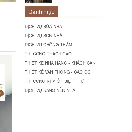
Danh mục
DỊCH VỤ SỬA NHÀ
DỊCH VỤ SƠN NHÀ
DỊCH VỤ CHỐNG THẤM
THI CÔNG THẠCH CAO
THIẾT KẾ NHÀ HÀNG - KHÁCH SẠN
THIẾT KẾ VĂN PHÒNG - CAO ỐC
THI CÔNG NHÀ Ở - BIỆT THỰ
DỊCH VỤ NÂNG NỀN NHÀ