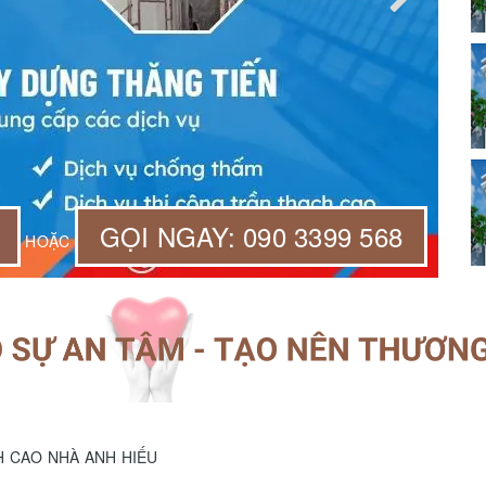
GỌI NGAY: 090 3399 568
HOẶC
 CAO NHÀ ANH HIẾU