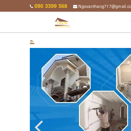
090 3399 568
Ngovanthang717@gmail.c