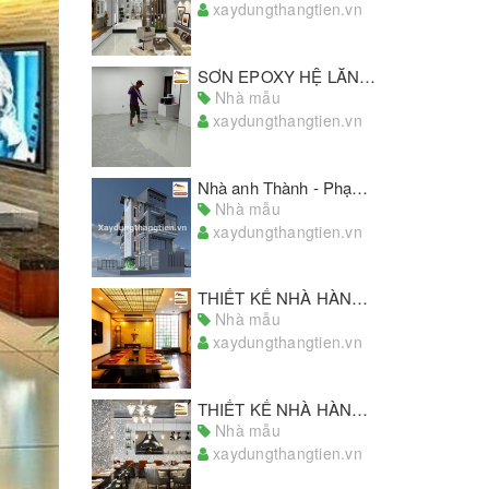
xaydungthangtien.vn
SƠN EPOXY HỆ LĂN CAO CẤP KeraSEAL ADO121
Nhà mẫu
xaydungthangtien.vn
Nhà anh Thành - Phạm Hữu Lầu, Quận 7
Nhà mẫu
xaydungthangtien.vn
THIẾT KẾ NHÀ HÀNG NHẬT BẢN
Nhà mẫu
xaydungthangtien.vn
THIẾT KẾ NHÀ HÀNG CHÂU ÂU
Nhà mẫu
xaydungthangtien.vn