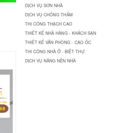
DỊCH VỤ SƠN NHÀ
DỊCH VỤ CHỐNG THẤM
THI CÔNG THẠCH CAO
THIẾT KẾ NHÀ HÀNG - KHÁCH SẠN
THIẾT KẾ VĂN PHÒNG - CAO ỐC
THI CÔNG NHÀ Ở - BIỆT THỰ
DỊCH VỤ NÂNG NỀN NHÀ