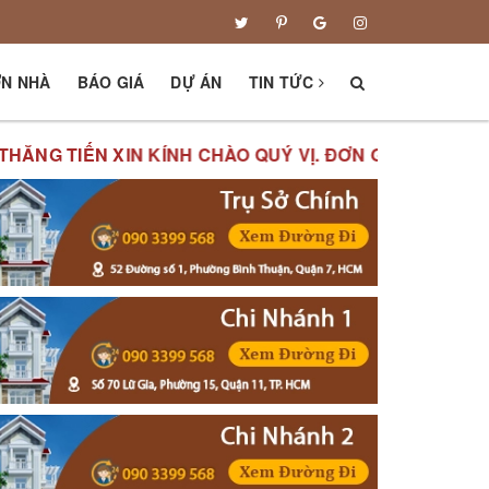
ƠN NHÀ
BÁO GIÁ
DỰ ÁN
TIN TỨC
H CHÀO QUÝ VỊ.
ĐƠN GIÁ XÂY DỰNG PHẦN THÔ CHUẨN: 3