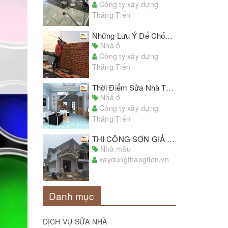
Công ty xây dựng
Thăng Tiến
Những Lưu Ý Để Chống Thấm Hiệu Quả Khi Sửa Chữa, Cải Tạo Nhà Cửa
Nhà ở
Công ty xây dựng
Thăng Tiến
Thời Điểm Sửa Nhà Thích Hợp Nhất Trong Năm
Nhà ở
Công ty xây dựng
Thăng Tiến
THI CÔNG SƠN GIẢ ĐÁ ĐẠT CHUẨN, CHẤT LƯỢNG HÀNG ĐẦU TPHCM
Nhà mẫu
xaydungthangtien.vn
Danh mục
DỊCH VỤ SỬA NHÀ