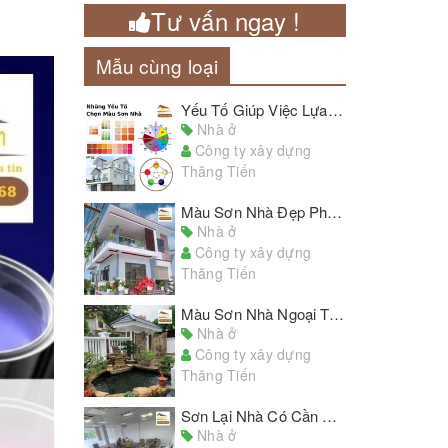
Tư vấn ngay !
Mẫu cùng loại
Yếu Tố Giúp Việc Lựa Chọn Màu Sơn Nhà Đẹp Trở Nên Dễ Dàng
Nhà ở
Công ty xây dựng
Thăng Tiến
Màu Sơn Nhà Đẹp Phòng Khách Hiện Đại Phù Hợp Với Nhiều Kiểu Nhà
Nhà ở
Công ty xây dựng
Thăng Tiến
Màu Sơn Nhà Ngoại Thất Đẹp Cho Tổ Ấm Thân Yêu Của Bạn
Nhà ở
Công ty xây dựng
Thăng Tiến
Sơn Lại Nhà Có Cần Sơn Lót Không? Những Lưu Ý Khi Sử dụng Sơn Lót
Nhà ở