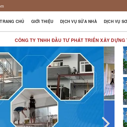
om
TRANG CHỦ
GIỚI THIỆU
DỊCH VỤ SỬA NHÀ
DỊCH VỤ S
 ĐẦU TƯ PHÁT TRIỂN XÂY DỰNG THĂNG TIẾN XIN KÍN