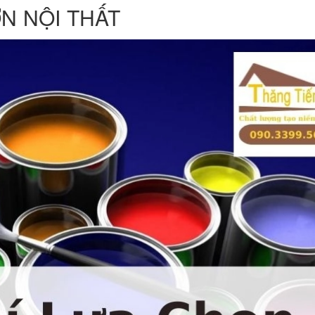
N NỘI THẤT