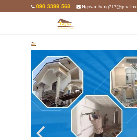
090 3399 568
Ngovanthang717@gmail.c
CÔNG TY TNHH