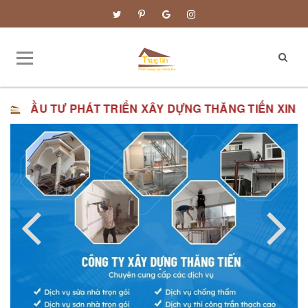
Ư PHÁT TRIỂN XÂY DỰNG THĂNG TIẾN XIN KÍNH CHÀO 