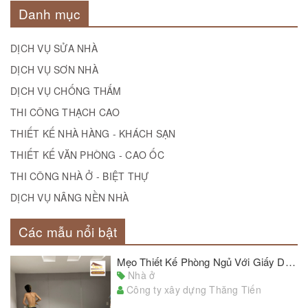
Danh mục
DỊCH VỤ SỬA NHÀ
DỊCH VỤ SƠN NHÀ
DỊCH VỤ CHỐNG THẤM
THI CÔNG THẠCH CAO
THIẾT KẾ NHÀ HÀNG - KHÁCH SẠN
THIẾT KẾ VĂN PHÒNG - CAO ỐC
THI CÔNG NHÀ Ở - BIỆT THỰ
DỊCH VỤ NÂNG NỀN NHÀ
Các mẫu nổi bật
Mẹo Thiết Kế Phòng Ngủ Với Giấy Dán Tường Đẹp Chủ Nhà Cần Lưu Ý
Nhà ở
Công ty xây dựng Thăng Tiến