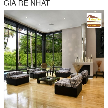
GIÁ RẺ NHẤT