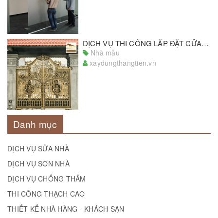
DỊCH VỤ THI CÔNG LẮP ĐẶT CỬA SẮT UY TÍN SỐ 1 MIỀN NAM
Nhà mẫu
xaydungthangtien.vn
Danh mục
DỊCH VỤ SỬA NHÀ
DỊCH VỤ SƠN NHÀ
DỊCH VỤ CHỐNG THẤM
THI CÔNG THẠCH CAO
THIẾT KẾ NHÀ HÀNG - KHÁCH SẠN