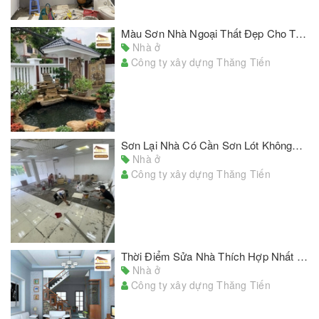
Màu Sơn Nhà Ngoại Thất Đẹp Cho Tổ Ấm Thân Yêu Của Bạn
Nhà ở
Công ty xây dựng Thăng Tiến
Sơn Lại Nhà Có Cần Sơn Lót Không? Những Lưu Ý Khi Sử dụng Sơn Lót
Nhà ở
Công ty xây dựng Thăng Tiến
Thời Điểm Sửa Nhà Thích Hợp Nhất Trong Năm
Nhà ở
Công ty xây dựng Thăng Tiến