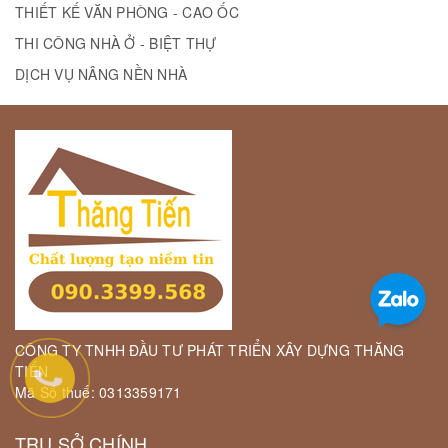
THIẾT KẾ VĂN PHÒNG - CAO ỐC
THI CÔNG NHÀ Ở - BIỆT THỰ
DỊCH VỤ NÂNG NỀN NHÀ
CÔNG TY TNHH ĐẦU TƯ PHÁT TRIỂN XÂY DỰNG THĂNG
TIẾN
Mã Số thuế: 0313359171
TRỤ SỞ CHÍNH