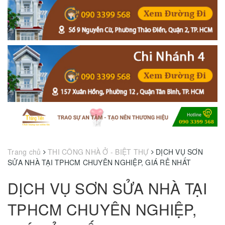
Trang chủ
THI CÔNG NHÀ Ở - BIỆT THỰ
DỊCH VỤ SƠN
SỬA NHÀ TẠI TPHCM CHUYÊN NGHIỆP, GIÁ RẺ NHẤT
DỊCH VỤ SƠN SỬA NHÀ TẠI
TPHCM CHUYÊN NGHIỆP,