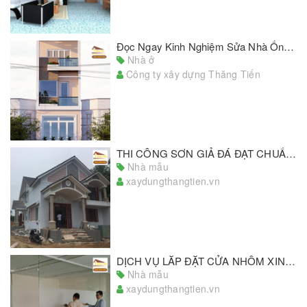
Đọc Ngay Kinh Nghiệm Sửa Nhà Ống Nhanh Chóng - Tiết Kiệm
Nhà ở
Công ty xây dựng Thăng Tiến
THI CÔNG SƠN GIẢ ĐÁ ĐẠT CHUẨN, CHẤT LƯỢNG HÀNG ĐẦU TPHCM
Nhà mẫu
xaydungthangtien.vn
DỊCH VỤ LẮP ĐẶT CỬA NHÔM XINGFA GIÁ RẺ, CHẤT LƯỢNG ĐẠT CHUẨN
Nhà mẫu
xaydungthangtien.vn