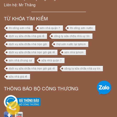
Liên hệ: Mr Thăng
TỪ KHÓA TÌM KIẾM
thi công sơn nhà
sơn nhà quận 7
thi công sơn nước
dịch vụ sửa chữa nhà giá rẻ
công ty sửa chữa nhà uy tín
dịch vụ sửa chữa nhà trọn gói
thợ sơn nước tại tphcm
dịch vụ sửa chữa nhà trọn gói giá rẻ
sơn nhà tphcm
sơn nhà chung cư
sửa nhà quận 7
dịch vụ sửa chữa nhà trọn gói giá rẻ
công ty sửa chữa nhà uy tín
sửa nhà giá rẻ
THÔNG BÁO BỘ CÔNG THƯƠNG