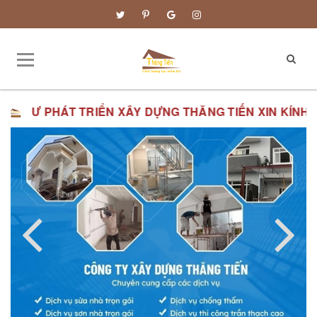
IỂN XÂY DỰNG THĂNG TIẾN XIN KÍNH CHÀO QUÝ VỊ.
ĐƠ