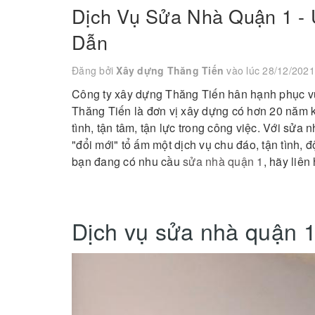
Dịch Vụ Sửa Nhà Quận 1 - 
Dẫn
Đăng bởi
Xây dựng Thăng Tiến
vào lúc 28/12/2021
Công ty xây dựng Thăng Tiến hân hạnh phục vụ
Thăng Tiến là đơn vị xây dựng có hơn 20 năm k
tình, tận tâm, tận lực trong công việc. Với s
"đổi mới" tổ ấm một dịch vụ chu đáo, tận tình,
bạn đang có nhu cầu
sửa nhà quận 1
, hãy liên
Dịch vụ sửa nhà quận 1