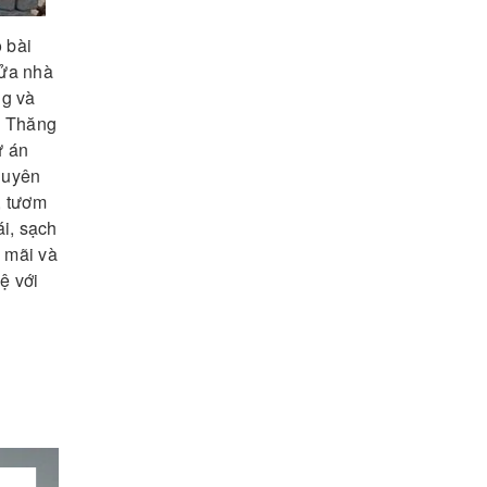
 bài
sửa nhà
ng và
, Thăng
ự án
huyên
, tươm
ái, sạch
 mãi và
ệ với