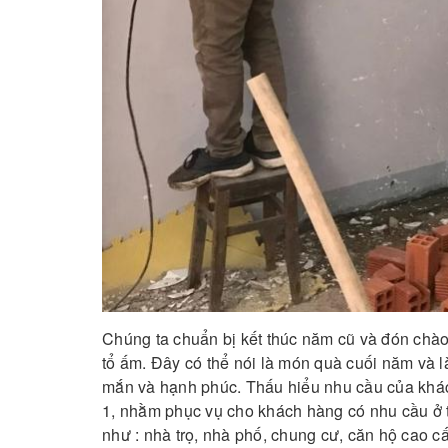
Chúng ta chuẩn bị kết thúc năm cũ và đón chào
tổ ấm. Đây có thể nói là món quà cuối năm và 
mắn và hạnh phúc. Thấu hiểu nhu cầu của khác
1, nhằm phục vụ cho khách hàng có nhu cầu ở t
như : nhà trọ, nhà phố, chung cư, căn hộ cao c