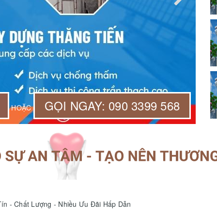
GỌI NGAY: 090 3399 568
HOẶC
ín - Chất Lượng - Nhiều Ưu Đãi Hấp Dẫn