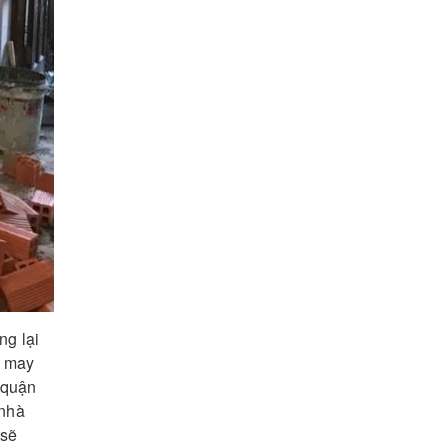
ng lại
, may
 quận
 nhà
 sẽ