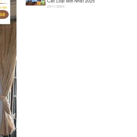
Các Loại Mới Nhất 2025
25/11/2024