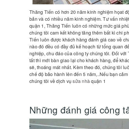
Thăng Tiến có hơn 20 năm kinh nghiệm họat độn
bản và có nhiều năm kinh nghiệm. Tư vấn nhiệt
quận 1, Thăng Tiến luôn có những mức giá phù h
chúng tôi cam kết không tăng thêm bất kì chi 
Tiến luôn được khách hàng đánh giá cao về chấ
nào đó đều có đầy đủ kế hoạch từ tổng quan đế
nghiệp, chu đáo của công ty chúng tôi. Đối vớ
tất thì mới bàn giao lại cho khách hàng, để kh
sẽ, thoáng mát nhất. Kèm theo đó, chúng tôi l
chế độ bảo hành lên đến 5 năm,..Nếu bạn cảm thấ
chúng tôi về dịch vụ
sửa nhà
quận 1
Những đánh giá công 