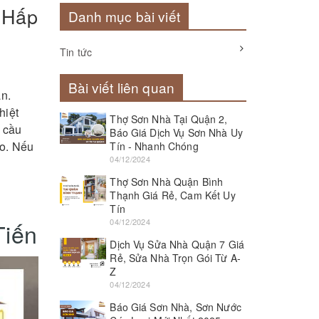
 Hấp
Danh mục bài viết
Tin tức
Bài viết liên quan
n.
hiệt
Thợ Sơn Nhà Tại Quận 2,
u cầu
Báo Giá Dịch Vụ Sơn Nhà Uy
eo. Nếu
Tín - Nhanh Chóng
04/12/2024
Thợ Sơn Nhà Quận Bình
Thạnh Giá Rẻ, Cam Kết Uy
Tín
04/12/2024
Tiến
Dịch Vụ Sửa Nhà Quận 7 Giá
Rẻ, Sửa Nhà Trọn Gói Từ A-
Z
04/12/2024
Báo Giá Sơn Nhà, Sơn Nước