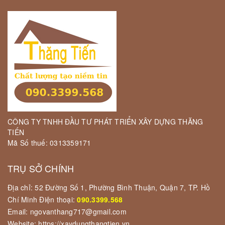
CÔNG TY TNHH ĐẦU TƯ PHÁT TRIỂN XÂY DỰNG THĂNG
TIẾN
Mã Số thuế: 0313359171
TRỤ SỞ CHÍNH
Địa chỉ: 52 Đường Số 1, Phường Bình Thuận, Quận 7, TP. Hồ
Chí Minh Điện thoại:
090.3399.568
Email: ngovanthang717@gmail.com
Website: https://xaydungthangtien.vn