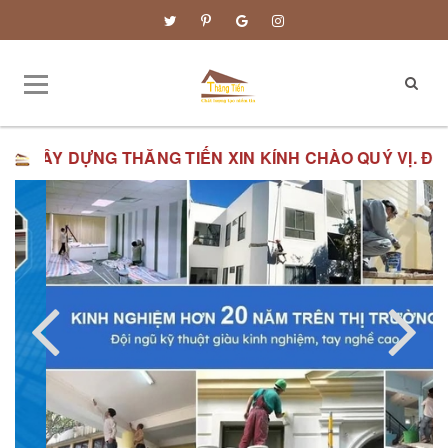
TIẾN XIN KÍNH CHÀO QUÝ VỊ.
ĐƠN GIÁ XÂY DỰNG PHẦN