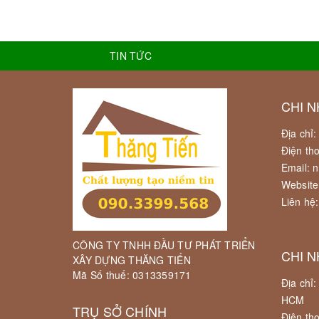
TIN TỨC
CHI N
Địa chỉ
Điện th
Email: 
Website
Liên hệ
CÔNG TY TNHH ĐẦU TƯ PHÁT TRIỂN
CHI N
XÂY DỰNG THĂNG TIẾN
Mã Số thuế: 0313359171
Địa chỉ
HCM
TRỤ SỞ CHÍNH
Điện th