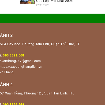
Các Loại Mới Nhất 2025
25/11/2024
HÁNH 2
 55C4 Cây Keo, Phường Tam Phú, Quận Thủ Đức, TP.
i:
090.3399.568
govanthang717@gmail.com
https://xaydungthangtien.vn
 Mr Thăng
HÁNH 4
 157 Xuân Hồng, Phường 12 , Quận Tân Bình, TP.
i:
090.3399.568