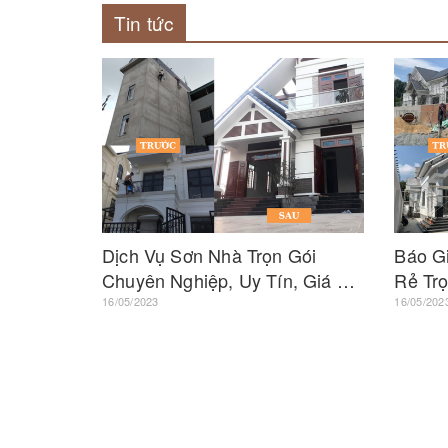
Tin tức
Dịch Vụ Sơn Nhà Trọn Gói
Báo G
Chuyên Nghiệp, Uy Tín, Giá Rẻ
Rẻ Trọ
Khu Vực TP.HCM
Khu V
16/05/2023
16/05/202