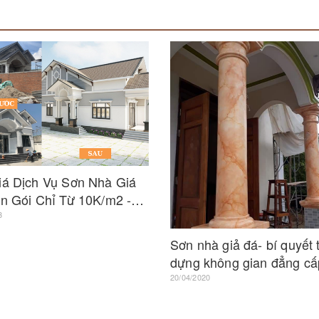
iá Dịch Vụ Sơn Nhà Giá
n Gói Chỉ Từ 10K/m2 -
ực TP.HCM
3
Sơn nhà giả đá- bí quyết 
dựng không gian đẳng cấp
rẻ
20/04/2020