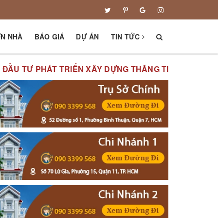
ƠN NHÀ
BÁO GIÁ
DỰ ÁN
TIN TỨC
Ư PHÁT TRIỂN XÂY DỰNG THĂNG TIẾN XIN KÍNH CHÀO 