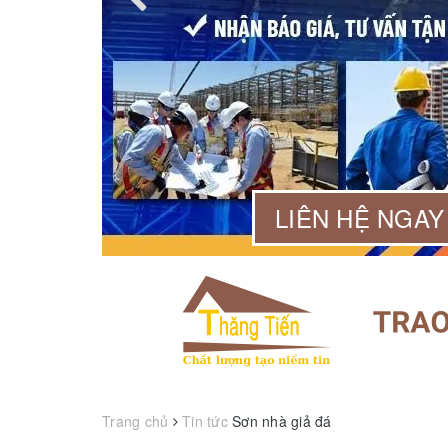
99 568
LIÊN HỆ NGAY
Trang chủ
Tin tức
Sơn nhà giả đá