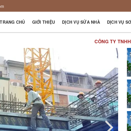
om
TRANG CHỦ
GIỚI THIỆU
DỊCH VỤ SỬA NHÀ
DỊCH VỤ S
CÔNG TY TNHH ĐẦU T