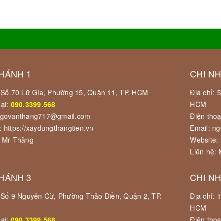
HÁNH 1
CHI N
: Số 70 Lữ Gia, Phường 15, Quận 11, TP. HCM
Địa chỉ:
oại:
090.3399.568
HCM
ngovanthang717@gmail.com
Điện thoạ
: https://xaydungthangtien.vn
Email: n
: Mr Thăng
Website: 
Liên hệ:
HÁNH 3
CHI N
: Số 9 Nguyễn Cừ, Phường Thảo Điền, Quận 2, TP.
Địa chỉ:
HCM
oại:
090.3399.568
Điện thoạ