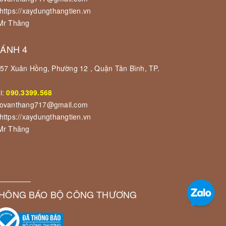
https://xaydungthangtien.vn
 Mr Thăng
HÁNH 4
 157 Xuân Hồng, Phường 12 , Quận Tân Bình, TP.
i:
090.3399.568
govanthang717@gmail.com
https://xaydungthangtien.vn
 Mr Thăng
HÔNG BÁO BỘ CÔNG THƯƠNG