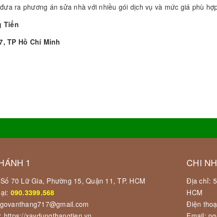
, đưa ra phương án sửa nhà với nhiều gói dịch vụ và mức giá phù hợ
g Tiến
7, TP Hồ Chí Minh
HÁNH 1
CHI N
: Số 70 Lữ Gia, Phường 15, Quận 11, TP. HCM
Địa chỉ:
oại:
090.3399.568
HCM
ngovanthang717@gmail.com
Điện thoạ
: https://xaydungthangtien.vn
Email: n