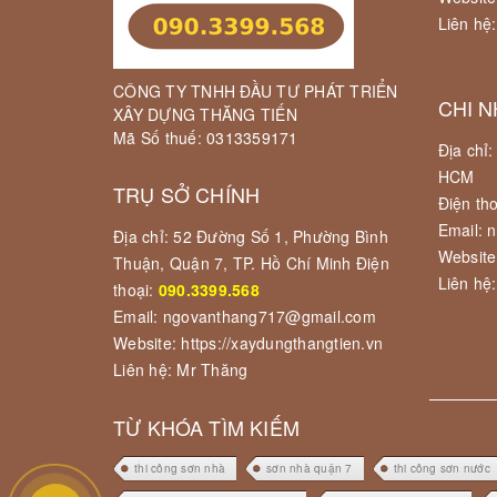
Liên hệ
CÔNG TY TNHH ĐẦU TƯ PHÁT TRIỂN
CHI N
XÂY DỰNG THĂNG TIẾN
Mã Số thuế: 0313359171
Địa chỉ
HCM
TRỤ SỞ CHÍNH
Điện th
Email: 
Địa chỉ: 52 Đường Số 1, Phường Bình
Website
Thuận, Quận 7, TP. Hồ Chí Minh Điện
Liên hệ
thoại:
090.3399.568
Email: ngovanthang717@gmail.com
Website: https://xaydungthangtien.vn
Liên hệ: Mr Thăng
TỪ KHÓA TÌM KIẾM
thi công sơn nhà
sơn nhà quận 7
thi công sơn nước