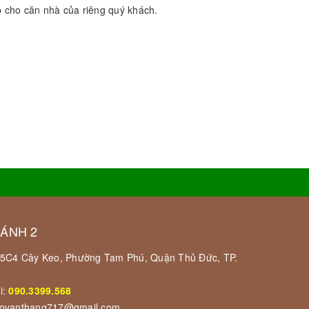
p cho căn nhà của riêng quý khách.
HÁNH 2
 55C4 Cây Keo, Phường Tam Phú, Quận Thủ Đức, TP.
i:
090.3399.568
govanthang717@gmail.com