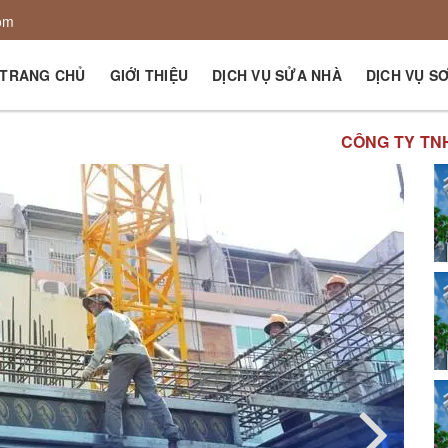
om
TRANG CHỦ
GIỚI THIỆU
DỊCH VỤ SỬA NHÀ
DỊCH VỤ S
CÔNG TY TNHH ĐẦU