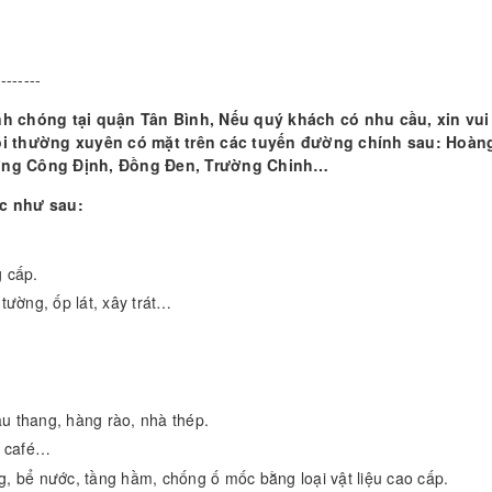
--------
nh chóng tại quận Tân Bình, Nếu quý khách có nhu cầu, xin vui
g tôi thường xuyên có mặt trên các tuyến đường chính sau: Ho
ương Công Định, Đồng Đen, Trường Chinh…
c như sau:
 cấp.
 tường, ốp lát, xây trát…
ầu thang, hàng rào, nhà thép.
n café…
, bể nước, tầng hầm, chống ố mốc bằng loại vật liệu cao cấp.