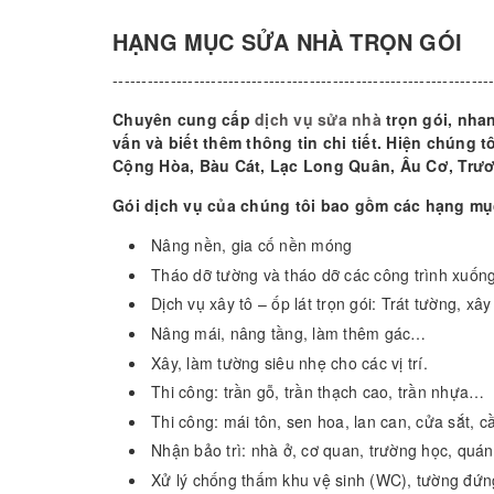
HẠNG MỤC SỬA NHÀ TRỌN GÓI
-----------------------------------------------------------------
Chuyên cung cấp
dịch vụ sửa nhà
trọn gói, nha
vấn và biết thêm thông tin chi tiết. Hiện chún
Cộng Hòa, Bàu Cát, Lạc Long Quân, Âu Cơ, Tr
Gói dịch vụ của chúng tôi bao gồm các hạng mụ
Nâng nền, gia cố nền móng
Tháo dỡ tường và tháo dỡ các công trình xuống
Dịch vụ xây tô – ốp lát trọn gói: Trát tường, xây
Nâng mái, nâng tầng, làm thêm gác…
Xây, làm tường siêu nhẹ cho các vị trí.
Thi công: trần gỗ, trần thạch cao, trần nhựa…
Thi công: mái tôn, sen hoa, lan can, cửa sắt, c
Nhận bảo trì: nhà ở, cơ quan, trường học, quá
Xử lý chống thấm khu vệ sinh (WC), tường đứng