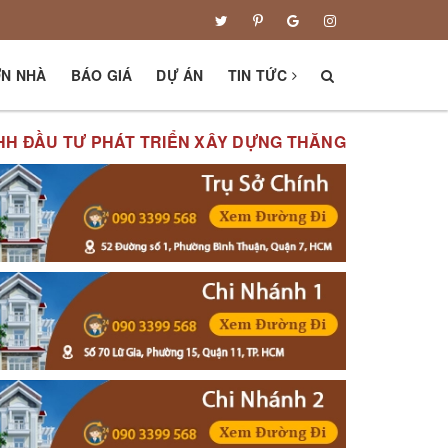
ƠN NHÀ
BÁO GIÁ
DỰ ÁN
TIN TỨC
 TƯ PHÁT TRIỂN XÂY DỰNG THĂNG TIẾN XIN KÍNH CHÀ