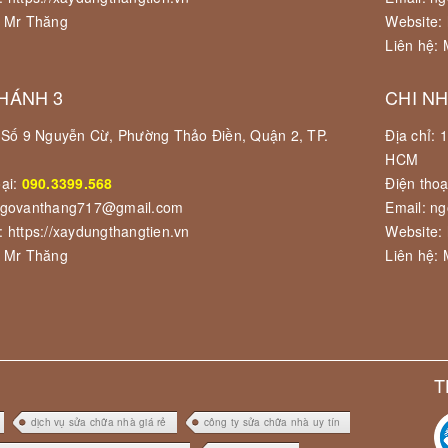
: Mr Thăng
Website: 
Liên hệ:
HÁNH 3
CHI N
: Số 9 Nguyễn Cừ, Phường Thảo Điền, Quận 2, TP.
Địa chỉ:
HCM
oại:
090.3399.568
Điện thoạ
ngovanthang717@gmail.com
Email: n
: https://xaydungthangtien.vn
Website: 
: Mr Thăng
Liên hệ:
T
dịch vụ sửa chữa nhà giá rẻ
công ty sửa chữa nhà uy tín