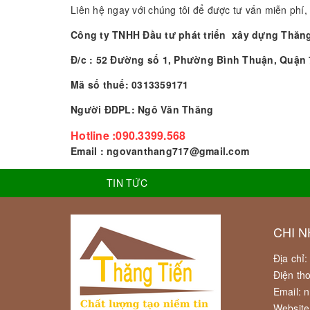
Liên hệ ngay với chúng tôi để được tư vấn miễn phí
Công ty TNHH Đầu tư phát triển xây dựng Thăn
Đ/c : 52 Đường số 1, Phường Bình Thuận, Quận 
Mã số thuế: 0313359171
Người ĐDPL: Ngô Văn Thăng
Hotline :090.3399.568
Email : ngovanthang717@gmail.com
TIN TỨC
CHI N
Địa chỉ
Điện th
Email: 
Website